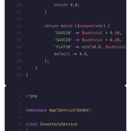
            return
 0.0
;
        }
        return
 match
 (
$couponCode
) {
            'SAVE10'
 =>
 $subtotal
 *
 0.10
,
            'SAVE20'
 =>
 $subtotal
 *
 0.20
,
            'FLAT50'
 =>
 min
(
50.0
,
 $subtotal
),
            default
 =>
 0.0
,
        };
    }
}
<
?
php
namespace
 App\Service\Order
;
class
 InventoryService