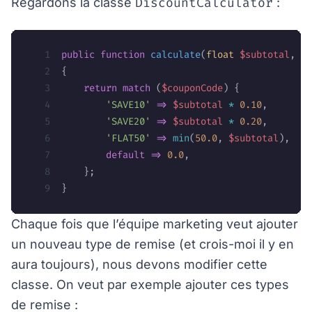
DiscountCalculator
Regardons la classe
:
public
 function
 calculate
(
float
 $subtotal
, ?
s
{
    return
 match
 (
$couponCode
) {
        'SAVE10'
 =>
 $subtotal
 *
 0.10
,
        'SAVE20'
 =>
 $subtotal
 *
 0.20
,
        'FLAT50'
 =>
 min
(
50.0
,
 $subtotal
),
        default
 =>
 0.0
,
    };
}
Chaque fois que l’équipe marketing veut ajouter
un nouveau type de remise (et crois-moi il y en
aura toujours), nous devons modifier cette
classe. On veut par exemple ajouter ces types
de remise :