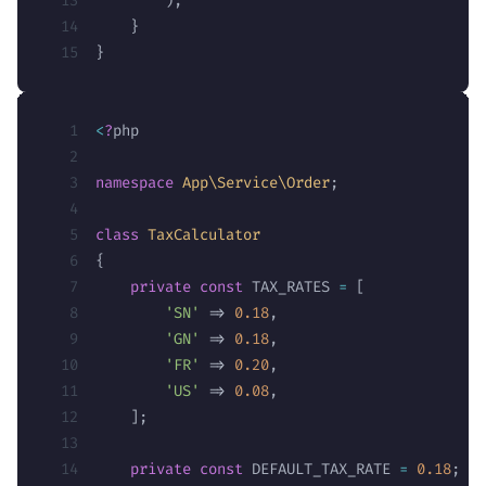
        );
    }
}
<
?
php
namespace
 App\Service\Order
;
class
 TaxCalculator
{
    private
 const
 TAX_RATES 
=
 [
        'SN'
 => 
0.18
,
        'GN'
 => 
0.18
,
        'FR'
 => 
0.20
,
        'US'
 => 
0.08
,
    ];
    private
 const
 DEFAULT_TAX_RATE 
=
 0.18
;