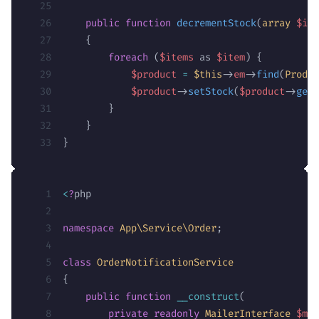
    public
 function
 decrementStock
(
array
 $ite
    {
        foreach
 (
$items
 as 
$item
) {
            $product
 =
 $this
->
em
->
find
(
Produc
            $product
->
setStock
(
$product
->
getS
        }
    }
}
<
?
php
namespace
 App\Service\Order
;
class
 OrderNotificationService
{
    public
 function
 __construct
(
        private
 readonly
 MailerInterface
 $mai