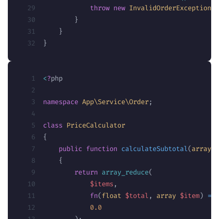
            throw
 new
 InvalidOrderException
(
'
        }
    }
}
<
?
php
namespace
 App\Service\Order
;
class
 PriceCalculator
{
    public
 function
 calculateSubtotal
(
array
 $
    {
        return
 array_reduce
(
            $items
,
            fn
(
float
 $total
,
 array
 $item
)
 => 
            0.0