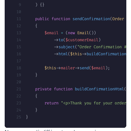
    ) {}
    public
 function
 sendConfirmation
(
Order
 $o
    {
        $email
 =
 (
new
 Email
())
            ->
to
(
$customerEmail
)
            ->
subject
(
"Order Confirmation #{
$
            ->
html
(
$this
->
buildConfirmationHt
        $this
->
mailer
->
send
(
$email
);
    }
    private
 function
 buildConfirmationHtml
(
Or
    {
        return
 "<p>Thank you for your order #
    }
}