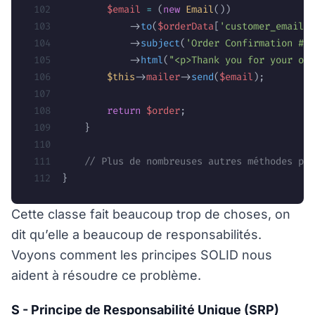
        $email
 =
 (
new
 Email
())
            ->
to
(
$orderData
[
'customer_email'
]
            ->
subject
(
'Order Confirmation #'
 
            ->
html
(
"<p>Thank you for your ord
        $this
->
mailer
->
send
(
$email
);
        return
 $order
;
    }
    // Plus de nombreuses autres méthodes pou
}
Cette classe fait beaucoup trop de choses, on
dit qu’elle a beaucoup de responsabilités.
Voyons comment les principes SOLID nous
aident à résoudre ce problème.
S - Principe de Responsabilité Unique (SRP)