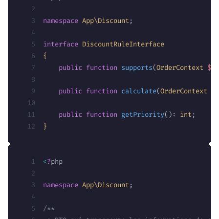
namespace
 App\Discount
;
interface
 DiscountRuleInterface
{
    public
 function
 supports
(
OrderContext 
$co
    public
 function
 calculate
(
OrderContext 
$c
    public
 function
 getPriority
():
 int
;
}
<
?
php
namespace
 App\Discount
;
/**