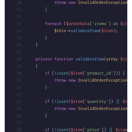
            throw
 new
 InvalidOrderException
(
'
        }
        foreach
 (
$orderData
[
'items'
] as 
$item
            $this
->
validateItem
(
$item
);
        }
    }
    private
 function
 validateItem
(
array
 $item
    {
        if
 (
!isset
(
$item
[
'product_id'
])) {
            throw
 new
 InvalidOrderException
(
'
        }
        if
 (
!isset
(
$item
[
'quantity'
]) 
||
 $ite
            throw
 new
 InvalidOrderException
(
'
        }
        if
 (
!isset
(
$item
[
'price'
]) 
||
 $item
[
'