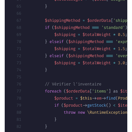
        }
        $shippingMethod
 =
 $orderData
[
'shippin
        if
 (
$shippingMethod
 ===
 'standard'
) {
            $shipping
 =
 $totalWeight
 *
 0.5
;
        } 
elseif
 (
$shippingMethod
 ===
 'expres
            $shipping
 =
 $totalWeight
 *
 1.5
;
        } 
elseif
 (
$shippingMethod
 ===
 'overni
            $shipping
 =
 $totalWeight
 *
 3.0
;
        }
        // Vérifier l'inventaire
        foreach
 (
$orderData
[
'items'
] as 
$item
            $product
 =
 $this
->
em
->
find
(
Produc
            if
 (
$product
->
getStock
() 
<
 $item
[
                throw
 new
 \RuntimeException
(
"
            }
        }