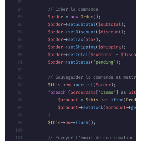
        // Créer la commande
        $order
 =
 new
 Order
();
        $order
->
setSubtotal
(
$subtotal
);
        $order
->
setDiscount
(
$discount
);
        $order
->
setTax
(
$tax
);
        $order
->
setShipping
(
$shipping
);
        $order
->
setTotal
(
$subtotal
 -
 $discoun
        $order
->
setStatus
(
'pending'
);
        // Sauvegarder la commande et mettre 
        $this
->
em
->
persist
(
$order
);
        foreach
 (
$orderData
[
'items'
] as 
$item
            $product
 =
 $this
->
em
->
find
(
Produc
            $product
->
setStock
(
$product
->
getS
        }
        $this
->
em
->
flush
();
        // Envoyer l'email de confirmation