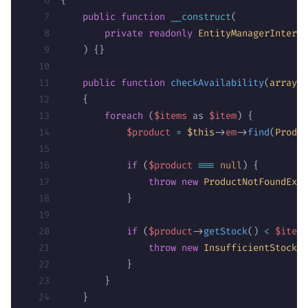
{
    public
 function
 __construct
(
        private
 readonly
 EntityManagerInterfa
    ) {}
    public
 function
 checkAvailability
(
array
 $
    {
        foreach
 (
$items
 as 
$item
) {
            $product
 =
 $this
->
em
->
find
(
Produc
            if
 (
$product
 ===
 null
) {
                throw
 new
 ProductNotFoundExce
            }
            if
 (
$product
->
getStock
() 
<
 $item
[
                throw
 new
 InsufficientStockEx
            }
        }
    }