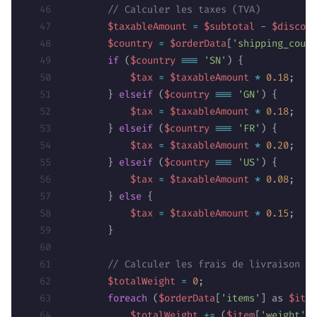
        // Calculer les taxes (TVA)
        $taxableAmount
 =
 $subtotal
 -
 $discoun
        $country
 =
 $orderData
[
'shipping_count
        if
 (
$country
 ===
 'SN'
) {
            $tax
 =
 $taxableAmount
 *
 0.18
;
        } 
elseif
 (
$country
 ===
 'GN'
) {
            $tax
 =
 $taxableAmount
 *
 0.18
;
        } 
elseif
 (
$country
 ===
 'FR'
) {
            $tax
 =
 $taxableAmount
 *
 0.20
;
        } 
elseif
 (
$country
 ===
 'US'
) {
            $tax
 =
 $taxableAmount
 *
 0.08
;
        } 
else
 {
            $tax
 =
 $taxableAmount
 *
 0.15
;
        }
        // Calculer les frais de livraison
        $totalWeight
 =
 0
;
        foreach
 (
$orderData
[
'items'
] as 
$item
            $totalWeight
 +=
 (
$item
[
'weight'
] 