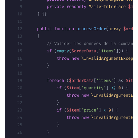
        private
 readonly
 MailerInterface
 $mai
    ) {}
    public
 function
 processOrder
(
array
 $order
    {
        // Valider les données de la commande
        if
 (
empty
(
$orderData
[
'items'
])) {
            throw
 new
 \InvalidArgumentExcepti
        }
        foreach
 (
$orderData
[
'items'
] as 
$item
            if
 (
$item
[
'quantity'
] 
<=
 0
) {
                throw
 new
 \InvalidArgumentExc
            }
            if
 (
$item
[
'price'
] 
<
 0
) {
                throw
 new
 \InvalidArgumentExc
            }
        }