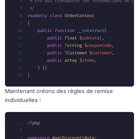
 * DTO qui transporte les informations de com
 */
readonly
 class
 OrderContext
{
    public
 function
 __construct
(
        public
 float
 $subtotal
,
        public
 ?
string
 $couponCode
,
        public
 ?
Customer
 $customer
,
        public
 array
 $items
,
    ) {}
}
Maintenant créons des règles de remise
individuelles :
<
?
php
namespace
 App\Discount\Rule
;