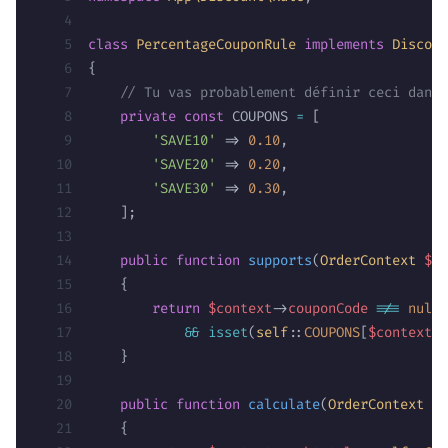
class
 PercentageCouponRule
 implements
 Discoun
{
    // Tu vas probablement définir ceci dans 
    private
 const
 COUPONS 
=
 [
        'SAVE10'
 => 
0.10
,
        'SAVE20'
 => 
0.20
,
        'SAVE30'
 => 
0.30
,
    ];
    public
 function
 supports
(
OrderContext
 $co
    {
        return
 $context
->
couponCode
 !==
 null
            &&
 isset
(
self
::
COUPONS
[
$context
->
    }
    public
 function
 calculate
(
OrderContext
 $c
    {