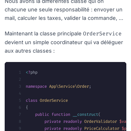
Nous avons là différentes classe qui on
chacune une seule responsabilité : envoyer un
mail, calculer les taxes, valider la commande, …
OrderService
Maintenant la classe principale
devient un simple coordinateur qui va déléguer
aux autres classes :
<
?
php
namespace
 App\Service\Order
;
class
 OrderService
{
    public
 function
 __construct
(
        private
 readonly
 OrderValidator
 $vali
        private
 readonly
 PriceCalculator
 $pri