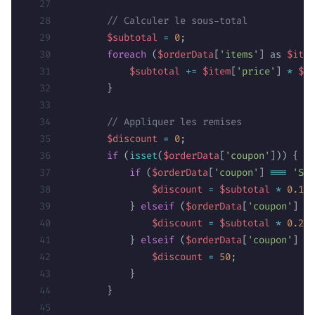
        // Calculer le sous-total
        $subtotal
 =
 0
;
        foreach
 (
$orderData
[
'items'
] as 
$item
            $subtotal
 +=
 $item
[
'price'
] 
*
 $it
        }
        // Appliquer les remises
        $discount
 =
 0
;
        if
 (
isset
(
$orderData
[
'coupon'
])) {
            if
 (
$orderData
[
'coupon'
] 
===
 'SAV
                $discount
 =
 $subtotal
 *
 0.10
;
            } 
elseif
 (
$orderData
[
'coupon'
] 
==
                $discount
 =
 $subtotal
 *
 0.20
;
            } 
elseif
 (
$orderData
[
'coupon'
] 
==
                $discount
 =
 50
;
            }
        }