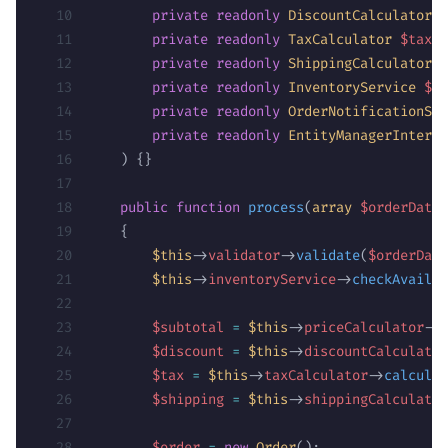
        private
 readonly
 DiscountCalculator
 $
        private
 readonly
 TaxCalculator
 $taxCa
        private
 readonly
 ShippingCalculator
 $
        private
 readonly
 InventoryService
 $in
        private
 readonly
 OrderNotificationSer
        private
 readonly
 EntityManagerInterfa
    ) {}
    public
 function
 process
(
array
 $orderData
)
    {
        $this
->
validator
->
validate
(
$orderData
        $this
->
inventoryService
->
checkAvailab
        $subtotal
 =
 $this
->
priceCalculator
->
c
        $discount
 =
 $this
->
discountCalculator
        $tax
 =
 $this
->
taxCalculator
->
calculat
        $shipping
 =
 $this
->
shippingCalculator
        $order
 =
 new
 Order
();