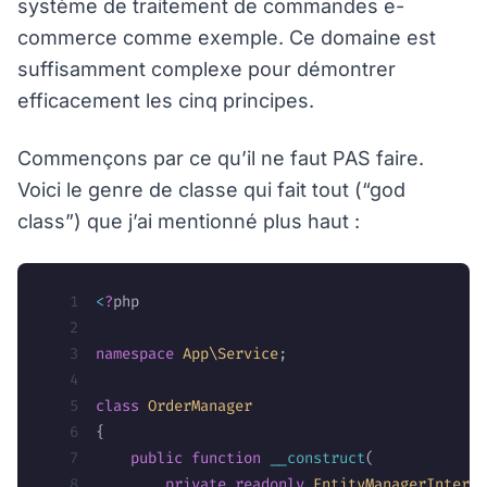
système de traitement de commandes e-
commerce comme exemple. Ce domaine est
suffisamment complexe pour démontrer
efficacement les cinq principes.
Commençons par ce qu’il ne faut PAS faire.
Voici le genre de classe qui fait tout (“god
class”) que j’ai mentionné plus haut :
<
?
php
namespace
 App\Service
;
class
 OrderManager
{
    public
 function
 __construct
(
        private
 readonly
 EntityManagerInterfa