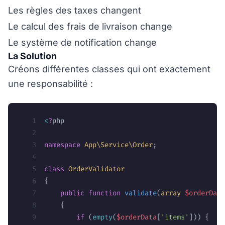
Les règles des taxes changent
Le calcul des frais de livraison change
Le système de notification change
La Solution
Créons différentes classes qui ont exactement
une responsabilité :
<
?
php
namespace
 App\Service\Order
;
class
 OrderValidator
{
    public
 function
 validate
(
array
 $orderData
    {
        if
 (
empty
(
$orderData
[
'items'
])) {