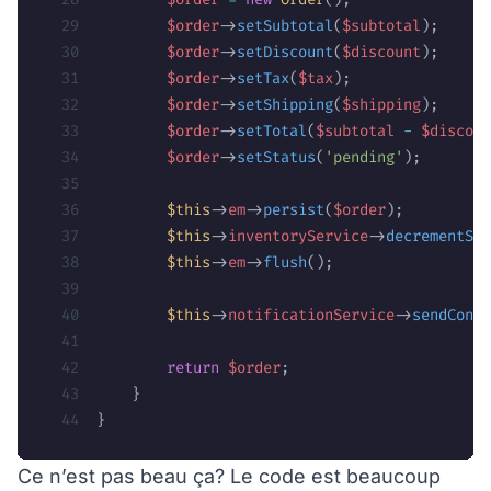
        $order
->
setSubtotal
(
$subtotal
);
        $order
->
setDiscount
(
$discount
);
        $order
->
setTax
(
$tax
);
        $order
->
setShipping
(
$shipping
);
        $order
->
setTotal
(
$subtotal
 -
 $discoun
        $order
->
setStatus
(
'pending'
);
        $this
->
em
->
persist
(
$order
);
        $this
->
inventoryService
->
decrementSto
        $this
->
em
->
flush
();
        $this
->
notificationService
->
sendConfi
        return
 $order
;
    }
}
Ce n’est pas beau ça? Le code est beaucoup