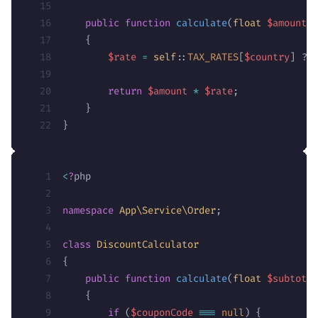
    public
 function
 calculate
(
float
 $amount
, 
    {
        $rate
 =
 self
::
TAX_RATES
[
$country
] ?? 
        return
 $amount
 *
 $rate
;
    }
}
<
?
php
namespace
 App\Service\Order
;
class
 DiscountCalculator
{
    public
 function
 calculate
(
float
 $subtotal
    {
        if
 (
$couponCode
 ===
 null
) {